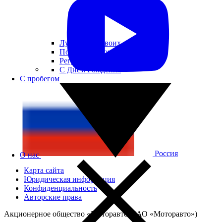
Лучшее для своих
Помощь на дороге
Регулярное ТО
С Днем Рождения
С пробегом
Россия
О нас
Карта сайта
Юридическая информация
Конфиденциальность
Авторские права
Акционерное общество «Моторавто» (АО «Моторавто»)