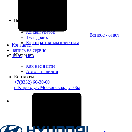
Обслуживание
Запись на сервис
Покупателю
Конфигуратор
Вопрос - ответ
Тест-драйв
Корпоративным клиентам
Контакты
Запись на сервис
Моторавто
Тест-драйв
Как нас найти
Авто в наличии
Контакты
+7(8332) 66-30-00
г. Киров, ул. Московская, д. 106а