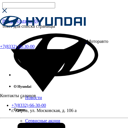
Все результаты (
0
)
текст для списка страницы
Моторавто
+7(8332) 66-30-00
О Hyundai
Контакты салонов
Новости
+7(8332) 66-30-00
Сервис
г. Киров, ул. Московская, д. 106 а
Сервисные акции
Гарантия