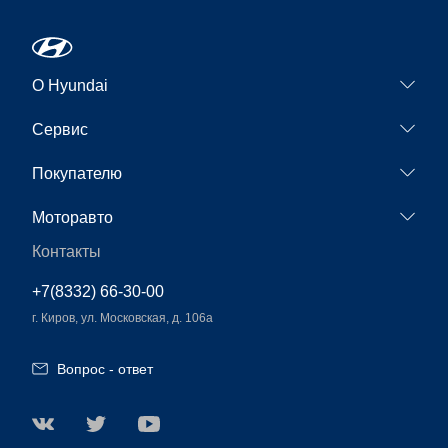
О Hyundai
Новости
Сервис
Сервисные акции
Покупателю
Гарантия
Конфигуратор
Моторавто
Обслуживание
Тест-драйв
Контакты
Как нас найти
Запись на сервис
Корпоративным клиентам
Авто в наличии
+7(8332) 66-30-00
г. Киров, ул. Московская, д. 106а
Вопрос - ответ