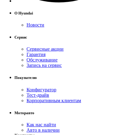
установка сигнализации, продаж
оригинальных запасных частей 
О Hyundai
аксессуаров, промывка инжекторов
Новости
заправка систем кондиционирования
Сервис
автомойка, автотюнинг
Сервисные акции
Гарантия
автострахование и кредитование 
Обслуживание
Запись на сервис
другие услуги.
Покупателю
Конфигуратор
Тест-драйв
Корпоративным клиентам
Моторавто
Как нас найти
Авто в наличии